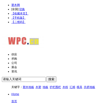
塑木网
[
全国
]
切换
【收藏本页】
【手机版】
【二维码】
供应
求购
公司
展会
资讯
关键字：
塑木地板
木塑
地板
护栏围栏
木粉
汇精
模具
共挤地板
H
ome
首页