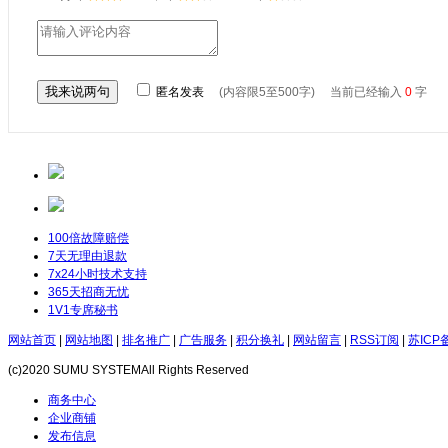
匿名发表
(内容限5至500字) 当前已经输入
0
字
100倍故障赔偿
7天无理由退款
7x24小时技术支持
365天招商无忧
1V1专席秘书
网站首页
|
网站地图
|
排名推广
|
广告服务
|
积分换礼
|
网站留言
|
RSS订阅
|
苏ICP备
(c)2020 SUMU SYSTEMAll Rights Reserved
商务中心
企业商铺
发布信息