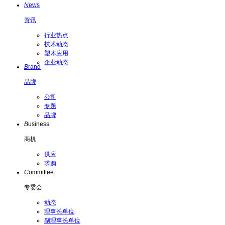
N
ews
资讯
行业热点
技术动态
塑木应用
企业动态
B
rand
品牌
公司
专题
品牌
B
usiness
商机
供应
求购
C
ommittee
专委会
动态
理事长单位
副理事长单位