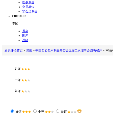
理事单位
会员单位
非会员单位
P
refecture
专区
展会
图库
视频
发表评论
首页
>
资讯
>
中国塑协塑木制品专委会五届二次理事会圆满召开
>
评论
好评
中评
差评
好评
中评
差评