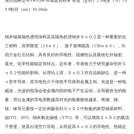
项目指标型号
VK-G06
外观蓝色粉末
密度（
g/ml
）
1.5
纯度（
%
）≥
9
9.9
粒径（
nm
）
10-20nm
纳米锡基隔热透明涂料及其隔热机理纳米ＳｎＯ２是一种重要的化
工材料，其带隙宽（
3.6
ｅＶ）、激子束缚能高（
130
ｍｅＶ），为
四方金红石结构，具有良好的导电性、阻燃性以及吸收红外辐射、
遮光、化学性能稳定等特点。近年来，学者致力于研究掺杂剂对Ｓ
ｎＯ２性能的影响。从理论上讲，ＳｎＯ２存在晶格缺位，是一种
ｎ型半导体，其导电性介于传统半导体和金属之间。光波是一种电
磁波，光波的电场会使金属内部的电子产生运动，从而吸收光的能
量，所以金属的导电系数越高对光的能量吸收越多。将铟、锑、
镱、镓等元素按一定比例掺杂到ＳｎＯ２中制备的新型锡基材料，
如
ITO
、
ATO
、纳米氧化锡镱（
YTO
）等，可以增加ＳｎＯ２的载流
子密度，使其出现空穴导电，从而提高ＳｎＯ２的导电性、热稳定