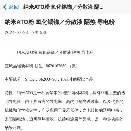
返回
纳米ATO粉 氧化锡锑／分散液 隔热 导电粉_新闻中心
纳米ATO粉 氧化锡锑／分散液 隔热 导电粉
2024-07-23 点击:530
纳米
ATO
粉 氧化锡锑／分散液 隔热 导电粉
宣城晶瑞新材料
甘生
18620162680
（微）
主要成分：
SnO2
：
Sb2O3=90
：
10
或其他配比产品
特性：纳米
ATO
是一种宽禁带的
n
型半导体材料，具有非电阻型的透
明导电性。由于具有高的导电率，高的可见光透过率，以及优异的
机械和化学稳定性，广泛应用于显示器件，光电转换的透明电极，
太阳能电池，透明隔热薄膜，抗静电涂层等领域，是一种多功能的
纳米材料。