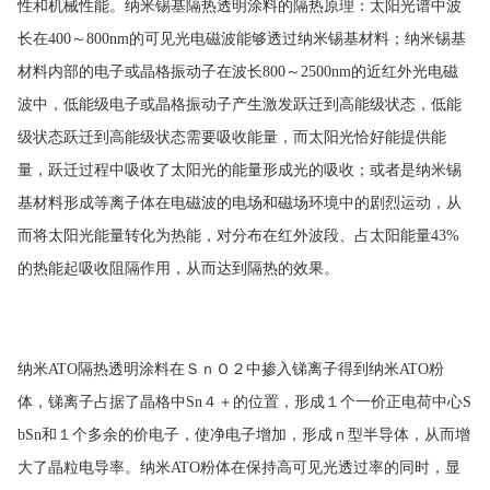
性和机械性能。纳米锡基隔热透明涂料的隔热原理：太阳光谱中波
长在
400
～
800nm
的可见光电磁波能够透过纳米锡基材料；纳米锡基
材料内部的电子或晶格振动子在波长
800
～
2500nm
的近红外光电磁
波中，低能级电子或晶格振动子产生激发跃迁到高能级状态，低能
级状态跃迁到高能级状态需要吸收能量，而太阳光恰好能提供能
量，跃迁过程中吸收了太阳光的能量形成光的吸收；或者是纳米锡
基材料形成等离子体在电磁波的电场和磁场环境中的剧烈运动，从
而将太阳光能量转化为热能，对分布在红外波段、占太阳能量
43%
的热能起吸收阻隔作用，从而达到隔热的效果。
纳米
ATO
隔热透明涂料在ＳｎＯ２中掺入锑离子得到纳米
ATO
粉
体，锑离子占据了晶格中
Sn
４＋的位置，形成１个一价正电荷中心
S
bSn
和１个多余的价电子，使净电子增加，形成ｎ型半导体，从而增
大了晶粒电导率。纳米
ATO
粉体在保持高可见光透过率的同时，显