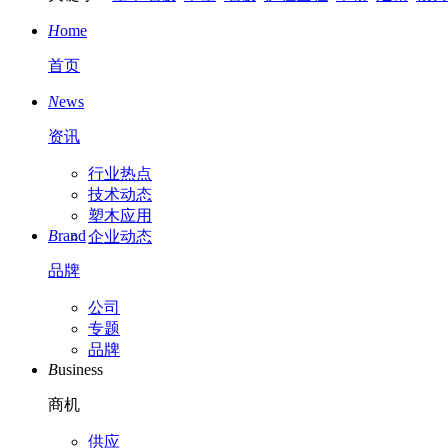
H
ome
首页
N
ews
资讯
行业热点
技术动态
塑木应用
B
rand
企业动态
品牌
公司
专题
品牌
B
usiness
商机
供应