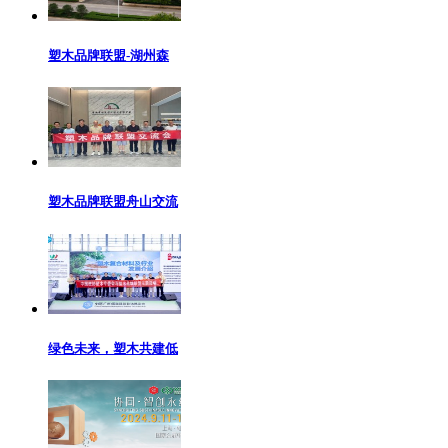
塑木品牌联盟-湖州森
塑木品牌联盟舟山交流
绿色未来，塑木共建低