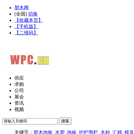
塑木网
[
全国
]
切换
【收藏本页】
【手机版】
【二维码】
供应
求购
公司
展会
资讯
视频
关键字：
塑木地板
木塑
地板
护栏围栏
木粉
汇精
模具