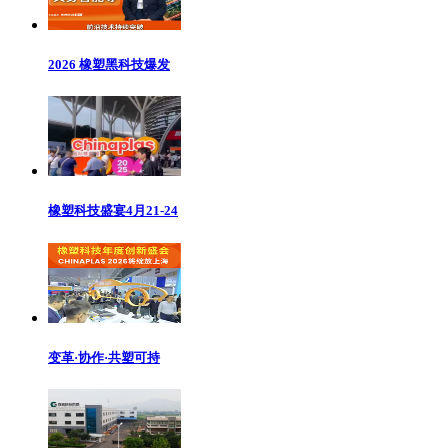
2026 橡塑黑科技爆发
橡塑科技盛宴4月21-24
变革·协作·共塑可持