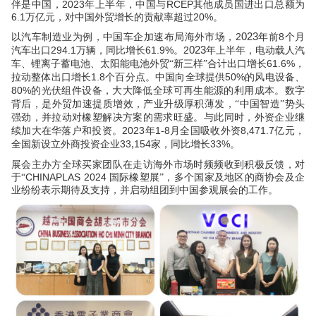
2023
RCEP
伴是中国，
年上半年，中国与
其他成员国进出口总额为
6.1
20%
万亿元，对中国外贸增长的贡献率超过
。
023
2
8
以汽车制造业为例，中国车企加速布局海外市场，
年前
个月
023
294.1
61.9%
2
汽车出口
万辆，同比增长
。
年上半年，电动载人汽
61.6%
车、锂离子蓄电池、太阳能电池外贸“新三样”合计出口增长
，
1.8
50%
拉动整体出口增长
个百分点。中国向全球提供
的风电设备、
80%
的光伏组件设备，大大降低全球可再生能源的利用成本。数字
背后，是外贸加速提质增效，产业升级厚积薄发，“中国智造”势头
强劲，并拉动对橡塑解决方案的需求旺盛。与此同时，外资企业继
,
2023
1-8
8
471.7
续加大在华落户和投资。
年
月全国吸收外资
亿元，
,
33
154
33%
全国新设立外商投资企业
家，同比增长
。
展会主办方全球买家团队在走访海外市场时频频收到积极反馈，对
CHINAPLAS 2024
于“
国际橡塑展”，多个国家及地区的商协会及企
业纷纷表示期待及支持，并启动组团到中国参观展会的工作。