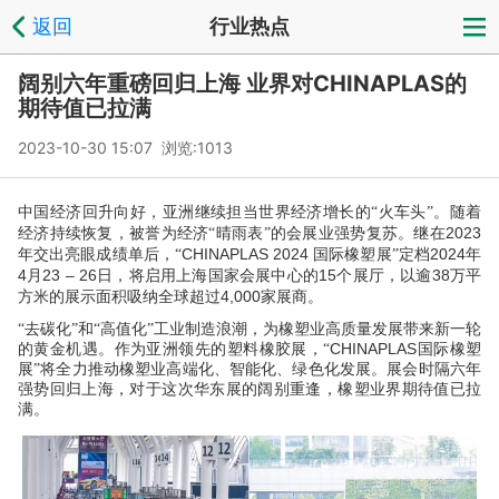
返回
行业热点
阔别六年重磅回归上海 业界对CHINAPLAS的
期待值已拉满
2023-10-30 15:07 浏览:
1013
中国经济回升向好，亚洲继续担当世界经济增长的“火车头”。随着
2
023
经济持续恢复，被誉为经济“晴雨表”的会展业强势复苏。继在
CHINAPLAS
2024
2
024
年交出亮眼成绩单后，“
国际橡塑展”定档
年
4
2
3 – 26
1
5
3
8
月
日，将启用上海国家会展中心的
个展厅，以逾
万平
4,000
方米的展示面积吸纳全球超过
家展商。
“去碳化”和“高值化”工业制造浪潮，为橡塑业高质量发展带来新一轮
CHINAPLAS
的黄金机遇。作为亚洲领先的塑料橡胶展，“
国际橡塑
展”将全力推动橡塑业高端化、智能化、绿色化发展。展会时隔六年
强势回归上海，对于这次华东展的阔别重逢，橡塑业界期待值已拉
满。