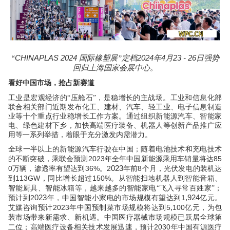
CHINAPLAS 202
4
2024
4
23
-
26
“
国际橡塑展”定档
年
月
日强势
回归上海国家会展中心。
看好中国市场，抢占新赛道
工业是宏观经济的“压舱石”，是稳增长的主战场。工业和信息化部
联合相关部门近期发布化工、建材、汽车、轻工业、电子信息制造
业等十个重点行业稳增长工作方案。通过组织新能源汽车、智能家
电、绿色建材下乡，加快高端医疗装备、机器人等创新产品推广应
用等一系列举措，着眼于充分激发内需潜力。
全球一半以上的新能源汽车行驶在中国；随着电池技术和充电技术
2023
85
的不断突破，乘联会预测
年全年中国新能源乘用车销量将达
023
0
36%
2
8
万辆，渗透率有望达到
。
年前
个月，光伏发电的装机达
113GW
150%
到
，同比增长超过
。从智能扫地机器人到智能音箱、
智能厨具、智能冰箱等，越来越多的智能家电“飞入寻常百姓家”；
023
,924
2
1
预计到
年，中国智能小家电的市场规模有望达到
亿元。
,
2023
5
100
艾媒咨询预计
年中国预制菜市场规模将达到
亿元，为包
装市场带来新需求、新机遇。中国医疗器械市场规模已跃居全球第
2030
二位；高端医疗设备相关技术发展迅速，预计
年中国有源医疗