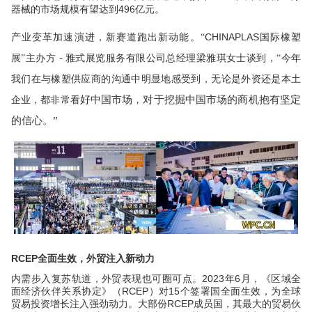
496
器械的市场规模有望达到
亿元。
CHINAPLAS
产业变革加速演进，新赛道跑出新动能。“
国际橡塑
-
展”主办方
雅式展览服务有限公司总经理梁雅琪女士谈到，“今年
我们在与橡塑供应商的沟通中明显地感受到，无论是外资还是本土
好中国市场，对于挖掘中国市场的商机抱有坚定
企业，都非常看
的信心。”
R
CEP
全面生效，外贸注入新动力
2023
6
内需步入复苏轨道，外贸表现也可圈可点。
年
月，《区域全
RCEP
15
面经济伙伴关系协定》（
）对
个签署国全面生效，为全球
RCEP
贸易投资增长注入强劲动力。大部份
成员国，其最大的贸易伙