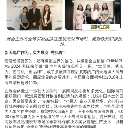
展会主办方全球买家团队在走访海外市场时，频频收到积极反
馈。
新天地广作为，实力展商“秀肌肉”
CHINAPL
随着经济复苏的，还有橡塑业界的信心。从橡塑企业预留“
2024
AS
国际橡塑展”展位的火爆情况可见一斑。“拿展位、秀实
力、挖商机、树品牌”，成了参展商在疫后复苏的广阔天地里大展身
018
2
手的强烈需求。回应业界的参展诉求，今届展会面积将比
年上
1%
1
。
海展增长超过
在展会体量进一步壮大的同时，展商展品亦更加多元化。国际展商
踊跃回归，欧洲展团预计恢复到疫情前的规模；扎根中国本土的国
企、民企纷至沓来，“专精特新”、“小巨人”企业闪耀登场。这些行业
领域内的佼佼者同台竞技，既带来领先的突破性技术，也将呈现潜
4,0
力无限的自主创新。橡塑技术日新月异，应用不断向纵深发展，
00+
家展商将为各应用领域的专业人士秀出探索创新、提升技能、提
高效率及迅速应对市场的创新环保解决方案及智能生产技术，以科
技创新这把“金钥匙”激活橡塑业高质量发展的新动能。