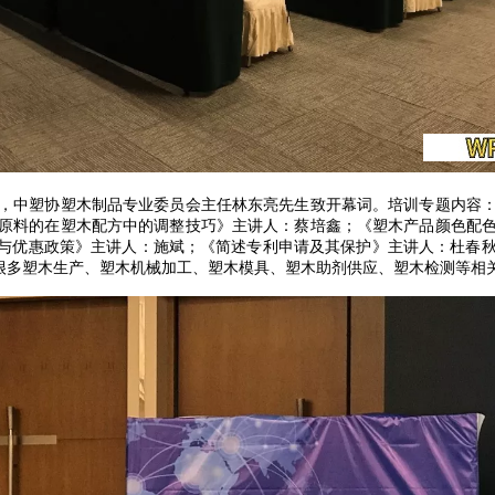
，中塑协塑木制品专业委员会主任林东亮先生致开幕词。培训专题内容
原料的在塑木配方中的调整技巧》主讲人：蔡培鑫；《塑木产品颜色配
报与优惠政策》主讲人：施斌；《简述专利申请及其保护》主讲人：杜春
了很多塑木生产、塑木机械加工、塑木模具、塑木助剂供应、塑木检测等相