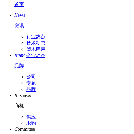
首页
N
ews
资讯
行业热点
技术动态
塑木应用
B
rand
企业动态
品牌
公司
专题
品牌
B
usiness
商机
供应
求购
C
ommittee