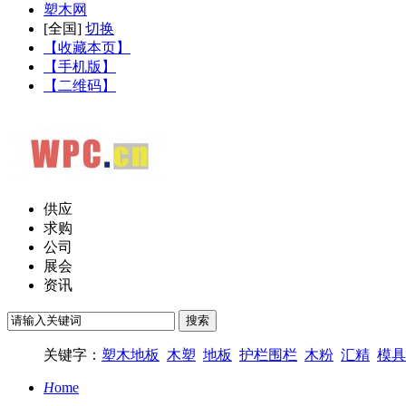
塑木网
[
全国
]
切换
【收藏本页】
【手机版】
【二维码】
供应
求购
公司
展会
资讯
关键字：
塑木地板
木塑
地板
护栏围栏
木粉
汇精
模具
H
ome