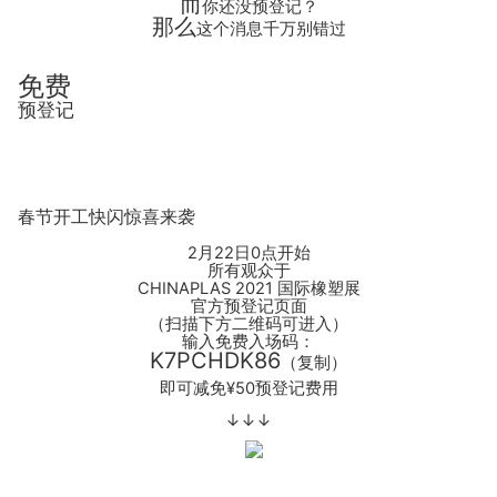
而
你还没预登记？
那么
这个消息千万别错过
免费
预登记
春节开工快闪惊喜来袭
2月22日0点开始
所有观众于
CHINAPLAS 2021 国际橡塑展
官方预登记页面
（扫描下方二维码可进入）
输入
免费入场码
：
K7PCHDK86
（复制）
即可减免
¥50
预登记费用
↓↓↓