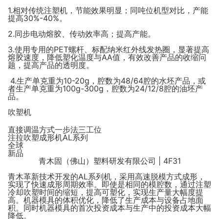
1.相对传统注塑机，节能效果明显；同吨位机型对比，产能
提高30%-40%。
2.同步电动熔胶、传动效率高；提高产能。
3.使用专用的PET螺杆、标配纳米红外线发热圈，显著提高
熔胶速度，降低塑化温度与AA值，有效改善产品的收缩问
题，提高产品的透明度。
4.生产单克重为10-20g，腔数为48/64腔的水坯产品，或
者生产单克重为100g-300g，腔数为24/12/8腔的油坯产
品。
吹塑机
直接调温方式一步法三工位
注拉吹塑成形机AL系列
全球
新品
青木固（佛山）塑料研发有限公司 | 4F31
青木革新技术开发的AL系列机，采用高速脱模方式成形，
实现了快速成形周期效率。即使是相同的模腔数，通过注塑
冷却吹塑时间的缩短，提高可塑化，实现生产量大幅度提
高。机器模具的体积优化，降低了生产成本与设备占地面
积。同时机器模具的首次投资成本与生产中的投资成本大幅
降低。