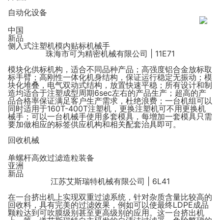
自动化设备
中国
新品
侧入式注塑机模内贴标机械手
珠海市可为精密机械有限公司 | 11E71
模块化供标机构，适合不同品种产品；高强度铝合金放标取
标手臂；高刚性一体化机身结构，保证运行稳定无振动；模
块化堆叠，电气双动式结构，放置快速平稳；所有设计和制
造均适合于注塑成型周期6sec左右的产品生产；超高的产
品合格率保证满足客户生产需求，杜绝浪费；一台机组可以
同时适用于160T-400T注塑机，更换注塑机可不用更换机
械手；可以一台机械手使用多套模具，每增加一套模具只需
要加做相应的标签供应机构和相关配套治具即可。
回收机械
单螺杆高效过滤造粒装备
亚洲
新品
江苏艾斯瑞特机械有限公司 | 6L41
在一台挤出机上实现双重过滤系统，针对杂质含量比较高的
回收料，具有完美的过滤效果，例如可以使最终LDPE成品
颗粒达到可吹膜级别甚至更高级别的应用。这一台挤出机