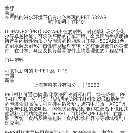
全球
新品
在严酷的淋水环境下仍有出色表现的PBT 532AR
宝理塑料 | 17P101
DURANEX (PBT) 532AR出色的耐热、耐化学和吸水变化
少等卓越性能，可承受严酷的行车环境。金属因为生锈腐蚀
所产生的碱性物质会导周邊的树脂应力开裂。532AR出色
的耐水解及耐热冲击性特别应对车辆下方有金属嵌件的零部
件。在引擎、马达及执行器零部件上均是理想的工程塑料。
再生塑料
可取代新料的 R-PET 及 R-PS
中国
新品
上海英科实业有限公司 | 16E63
PET材料可通过物理/化学法回收循环利用，绿色环保。PE
T材料应用十分广泛，结晶后的CPET材料吸塑成型后生产
的包装盒耐高温，可直接在微波炉，烤箱中加热。APET具
有无与伦比的透明性，同色抗化学品性能和在低温下也比其
他塑料使用功能更好。R-PET，可以替代PET新料，在
服
装、家纺、食品及用品包装、食品和饮料容器等领域得到广
泛应用。
R-PS材料主要应用在发泡行业，发泡倍率高，密度轻，抗