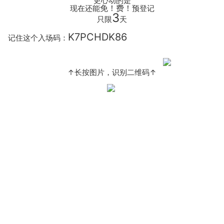
更心动的是
免！费！
现在还能
预登记
3
只限
天
K7PCHDK86
记住这个入场码：
↑长按图片，识别二维码↑