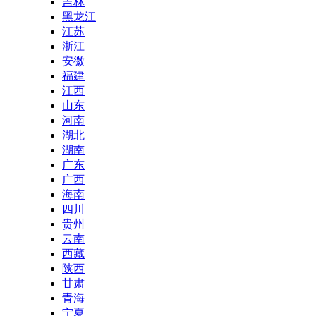
吉林
黑龙江
江苏
浙江
安徽
福建
江西
山东
河南
湖北
湖南
广东
广西
海南
四川
贵州
云南
西藏
陕西
甘肃
青海
宁夏