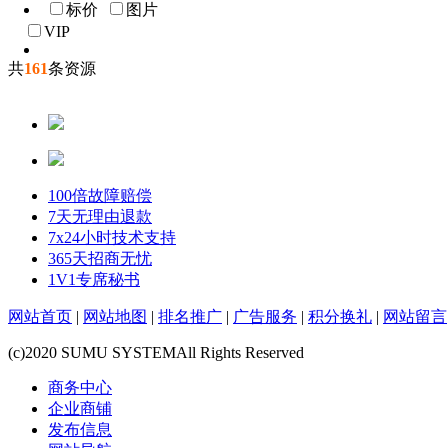
标价
图片
VIP
共
161
条资源
100倍故障赔偿
7天无理由退款
7x24小时技术支持
365天招商无忧
1V1专席秘书
网站首页
|
网站地图
|
排名推广
|
广告服务
|
积分换礼
|
网站留言
(c)2020 SUMU SYSTEMAll Rights Reserved
商务中心
企业商铺
发布信息