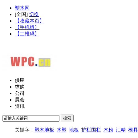
塑木网
[
全国
]
切换
【收藏本页】
【手机版】
【二维码】
供应
求购
公司
展会
资讯
关键字：
塑木地板
木塑
地板
护栏围栏
木粉
汇精
模具