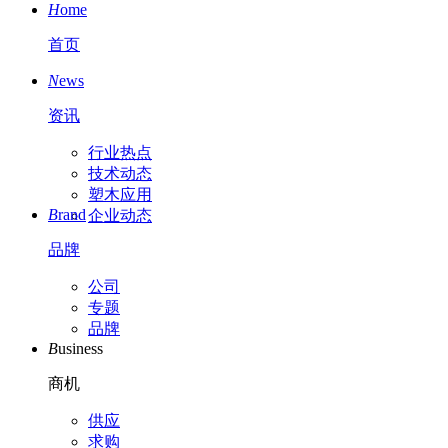
H
ome
首页
N
ews
资讯
行业热点
技术动态
塑木应用
B
rand
企业动态
品牌
公司
专题
品牌
B
usiness
商机
供应
求购