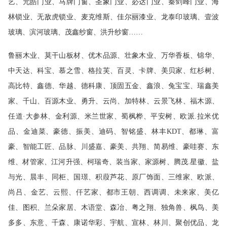
艺、元皓门业、马牌门窗、圣象门业、必达门业、秦剑峰门业、海
林锁业、无敌虎锁业、麦克维斯、佳尔丽漆业、龙泰印玻璃、壹波
玻璃、滨河玻璃、茂鑫纱窗、洪升纱窗……
鲁丽木业、莫干山板材、优木品源、壮象木业、万华香板、锦华、
中天达、科宝、慕之雪、格拉芙、百灵、卡牌、美贝家、红杉树、
高比特、鑫德、华越、德科康、顶固五金、鑫浪、兔宝宝、瑞鑫美
家、千山、百源木业、勇升、云尚、加特林、云景飞林、福木源、
任道·大参林、金利源、米兰世家、蜀枫桦、平安树、欧派.拉米优
品、金迪菜、豪德、振美、迪码、智铭盛、林丰KDT、都琳、富
豪、智能工匠、品脉、川盛嘉、豪美、共翔、简易维、豪哇赛、东
维、材管家、江河升强、柯瑞奇、装当家、家源树、腾茂.星徽、盐
与光、晨丰、同柜、国璟、积葭芦花、原厂饰面、三维家、欧派、
尚吕、金艺、云熙、仟艺家、都市王朝、西调调、未来家、美亿
佳、图积、兰朵家居、木语堂、森冶、粤之翔、独角兽、枫鸟、美
多多、东意、千森、康诺华彩、宇航、宣林、林川、聚创优品、龙