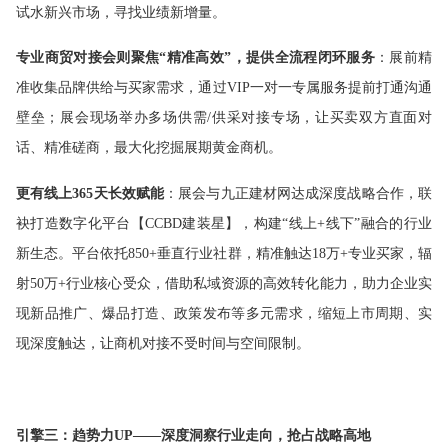
试水新兴市场，寻找业绩新增量。
专业商贸对接会则聚焦“精准高效”，提供全流程闭环服务
：展前精
准收集品牌供给与买家需求，通过VIP一对一专属服务提前打通沟通
壁垒；展会现场举办多场供需/供采对接专场，让买卖双方直面对
话、精准磋商，最大化挖掘展期黄金商机。
更有线上365天长效赋能
：展会与九正建材网达成深度战略合作，联
袂打造数字化平台【CCBD建装星】，构建“线上+线下”融合的行业
新生态。平台依托850+垂直行业社群，精准触达18万+专业买家，辐
射50万+行业核心受众，借助私域资源的高效转化能力，助力企业实
现新品推广、爆品打造、政策发布等多元需求，缩短上市周期、实
现深度触达，让商机对接不受时间与空间限制。
引擎三：趋势力UP——深度洞察行业走向，抢占战略高地