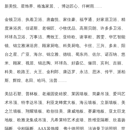
新美悦、星饰界、格逸家居、、博达匠心、仟树雨……
金顿卫浴、执着卫浴、唐鑫悦、家佳豪、福亨通、好家居卫浴、精
度淋浴房、佳诺斯、老铜匠、小牧优品、高斯贝朗、许多多卫浴、
环球岛卫浴、万事洁、鹰牧王、亚特欧、谢掌柜、茜雯、华艺智能
镜、锦立雅淋浴房、顾家厨电、科美厨电、卡丝、三兴、多未、阳
台之星、广亚、海尔、锦立雅、德锐、蜀东尚、佐尔、诺百纳、悠
米、顾家、视居、锦志陶、环球岛、好森亿、俪田、宾利、吉丽、
科美、欧路王、火王、金利郎、康迈罗、永洁、思沐、传平、派柏
斯、辉煌、名田、哈玛、法普…….
美喆石塑、普林板、老顽固瓷砖胶、莱因墙板、简豪吊顶、爱玛艺
术吊顶、特李达吊顶、利亚龙蜂窝大板、海云墙板、立新墙板、美
之兰墙板、翔耀墙板、欧创佳美、康威地板、赛豪地板、亚太巨龙
地板、欧雅龙集成吊顶、凡希莱特艺术皮墙、胜维亚隔断、欣嘉扬
隔断、业柏隔断、
AAX装饰膜、弗士德照明、法迪曼卫浴照明、世