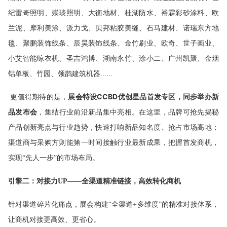
纪雷奇照明、崇琰照明、大衡地材、桂湖防水、裕霖彩砂涂料、欧
兰泥、摩利美涂、派力戈、贝邦粘胶美缝、石马建材、诺瑞东方地
毯、聚鹏装饰线条、辰昊装饰线条、金竹刷业、欧奇、世子画业、
小艾智能晾衣机、圣吉鸿博、湖南永竹、涂小二、广州凯聚、金烟
铝单板、竹园、领鹊建筑机器......
展会特设CCBD优创星品首发专区，同步举办新
更值得期待的是，
品发布会
，集结行业前沿新品集中亮相。在这里，品牌可抢先揭秘
产品创新亮点与行业趋势，快速打响新品知名度、抢占市场高地；
渠道商与采购方则能第一时间接触行业最新成果，把握首发商机，
实现“先人一步”的市场布局。
引擎二：对接力UP——全渠道精准链接，高效转化商机
针对渠道碎片化痛点，展会构建“全渠道+多维度”的精准对接体系，
让商机对接更高效、更省心。