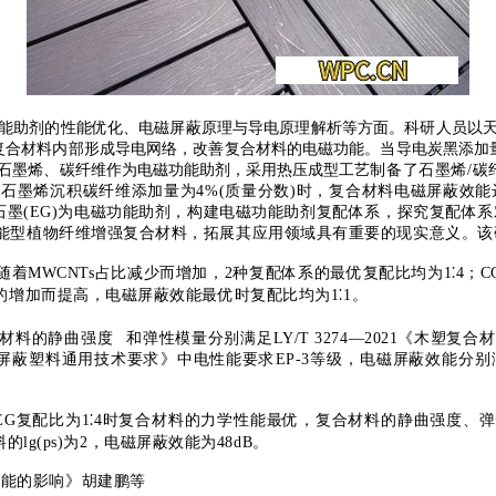
能助剂的性能优化、电磁屏蔽原理与导电原理解析等方面。科研人员以
复合材料内部形成导电网络，改善复合材料的电磁功能。当导电炭黑添加量为
以石墨烯、碳纤维作为电磁功能助剂，采用
热压成型工艺
制备了石墨烯/碳
墨烯沉积碳纤维添加量为4%(质量分数)时，复合材料电磁屏蔽效能
石墨
(EG)
为电磁功能助剂，构建电磁功能助剂复配体系，探究复配体系
功能型植物纤维增强复合材料，拓展其应用领域具有重要的现实意义。该
随着
MWCNTs
占比减少而增加，
2
种复配体系的最优复配比均为
1
⁚4
；
C
的增加而提高，电磁屏蔽效能最优时复配比均为
1
⁚1
。
复合材料的
静曲强度
和弹性模量分别满足LY/T 3274—2021《木
《电磁屏蔽塑料通用技术要求》中电性能要求EP-3等级，电磁屏蔽效能分别满足
EG
复配比为
1
⁚4
时复合材料的力学性能最优，复合材料的静曲强度、弹
料的
lg(ps)
为
2
，电磁屏蔽效能为
48dB
。
性能的影响》
胡建鹏等