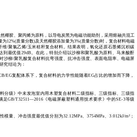
天然椰胶、聚丙烯为原料，以导电炭黑为电磁功能助剂，采用熔融共混工
12%(质量分数)及天然椰胶添加量为3%(质量分数)时，复合材料电磁
纤维/聚氯乙烯/玉米秸秆复合材料。结果表明，
氧化还原石墨烯
沉积碳
达到最优值29dB。在此，特别介绍以沙柳和聚乳酸为原料、
马来酸酐
对沙柳
/
聚乳酸复合材料抗弯强度、抗冲击强度、
表面电阻率、
电磁屏
研究结论为：
CB/EG
复配体系下，复合材料的力学性能随着
EG
占比的增加而下降，
塑复合材料分级》中未发泡室内用木塑复合材料二级指标、三级指标、三级指
GB/T32511—2016《电磁屏蔽塑料通用技术要求》中的SE-3等级
性模量、冲击强度最优值分别为
32.12MPa
、
3754MPa
、
3.012kJ/m²
；