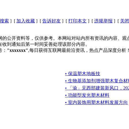
搜索
] [
加入收藏
] [
告诉好友
] [
打印本文
] [
违规举报
] [
关
网的公开资料等，仅供参考。本网站对站内所有资讯的内容、观
在收到通知后第一时间妥善处理该部分内容。
号：
"xxxxxxx"
,每日获得互联网最前沿资讯，热点产品深度分析
• 保温塑木地板技
• 生物基添加剂增强塑木复合
• 「渝」见西部建装新风口，20
• 功能型发光塑木材料
• 室内装饰用塑木材料发展方向