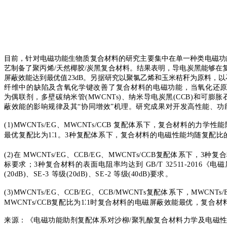
目前，针对电磁功能生物质复合材料的研究主要集中在单一种类电磁功
艺制备了聚丙烯
/天然椰胶/炭黑复合材料。结果表明，导电炭黑能够在
屏蔽效能达到最优值23dB。另据研究以聚氯乙烯和玉米秸秆为原料，
纤维中的缺陷及含氧化学键改善了复合材料的电磁功能，当氧化还原石
为偶联剂，多壁碳纳米管
(MWCNTs)
、纳米导
电炭黑
(CCB)
和可膨胀
蔽效能的影响规
律及其
“协同增效”机理。研究成果对开发高性能、
(1)MWCNTs/EG
、
MWCNTs/CCB
复配体系下，复合材料的力学性能
最优复配比为
1
⁚1
。
3
种复配体系下，复合材料的电磁性能均随复配比
(2)在 MWCNTs/EG、CCB/EG、MWCNTs/CCB复配体系下，3种
标要求；3种复合材料的表面电阻率均达到 GB/T 32511-2016
(20dB)、SE-3 等级(20dB)、SE-2 等级(40dB)要求。
(3)MWCNTs/EG
、
CCB/EG
、
CCB/MWCNTs
复配体系下，
MWCNTs/
MWCNTs/CCB
复配比为
1
⁚1
时复合材料的电磁屏蔽效能最优，复合材
来源：《电磁功能助剂复配体系对沙柳
/聚乳酸复合材料力学及电磁