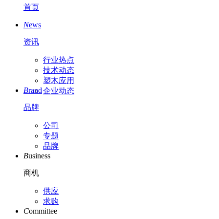
首页
N
ews
资讯
行业热点
技术动态
塑木应用
B
rand
企业动态
品牌
公司
专题
品牌
B
usiness
商机
供应
求购
C
ommittee