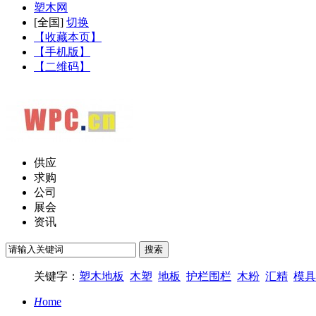
塑木网
[
全国
]
切换
【收藏本页】
【手机版】
【二维码】
供应
求购
公司
展会
资讯
关键字：
塑木地板
木塑
地板
护栏围栏
木粉
汇精
模具
H
ome