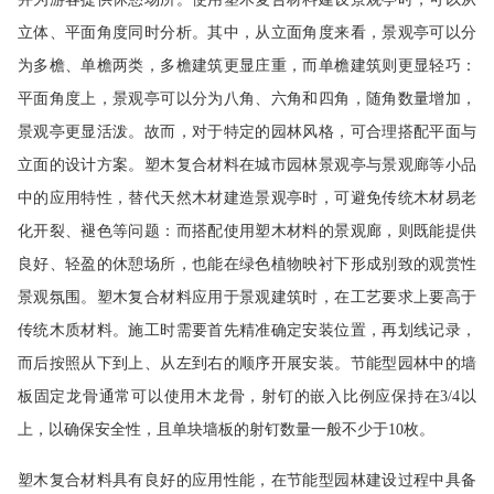
立体、平面角度同时分析。其中，从立面角度来看，景观亭可以分
为多檐、单檐两类，多檐建筑更显庄重，而单檐建筑则更显轻巧：
平面角度上，景观亭可以分为八角、六角和四角，随角数量增加，
景观亭更显活泼。故而，对于特定的园林风格，可合理搭配平面与
立面的设计方案。塑木复合材料在城市园林景观亭与景观廊等小品
中的应用特性，替代天然木材建造景观亭时，可避免传统木材易老
化开裂、褪色等问题：而搭配使用塑木材料的景观廊，则既能提供
良好、轻盈的休憩场所，也能在绿色植物映衬下形成别致的观赏性
景观氛围。塑木复合材料应用于景观建筑时，在工艺要求上要高于
传统木质材料。施工时需要首先精准确定安装位置，再划线记录，
而后按照从下到上、从左到右的顺序开展安装。节能型园林中的墙
板固定龙骨通常可以使用木龙骨，射钉的嵌入比例应保持在3/4以
上，以确保安全性，且单块墙板的射钉数量一般不少于10枚。
塑木复合材料具有良好的应用性能，在节能型园林建设过程中具备